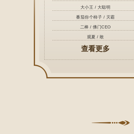
大小王 / 大聪明
番茄你个柿子 / 灭霸
二棒 / 佛门CEO
观夏 / 敢
查看更多