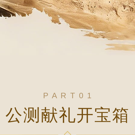
P A R T 0 1
公测献礼开宝箱