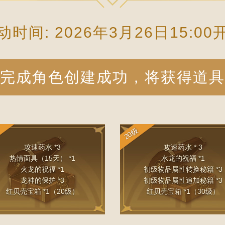
动时间: 2026年3月26日15:00
完成角色创建成功，将获得道具
20级
攻速药水 *3
攻速药水 * 3
热情面具（15天） *1
水龙的祝福 *1
火龙的祝福 *1
初级物品属性转换秘籍 *3
龙神的保护 *3
初级物品属性追加秘籍 *3
红贝壳宝箱 *1（20级）
红贝壳宝箱 *1（30级）