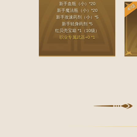
新手血瓶（小）*20
40级
新手魔法瓶（小）*20
新手攻速药剂（小）*5
新手轻身药剂 *5
红贝壳宝箱 *1（10级）
职业专属武器+0 *1