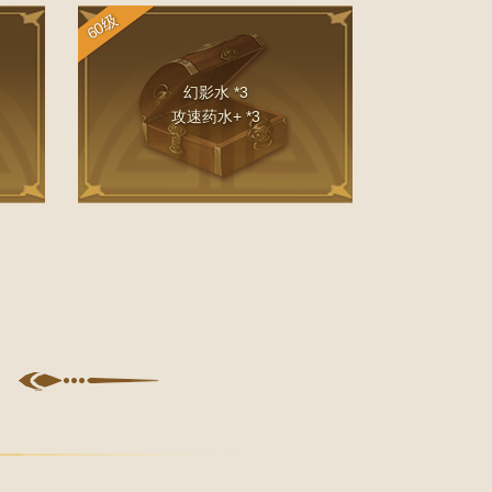
60级
幻影水 *3
攻速药水+ *3