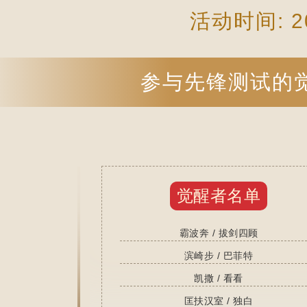
活动时间: 20
参与先锋测试的
觉醒者名单
霸波奔 / 拔剑四顾
滨崎步 / 巴菲特
凯撒 / 看看
匡扶汉室 / 独白