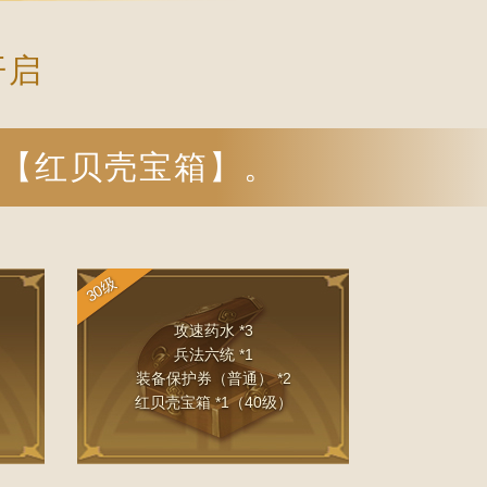
开启
【红贝壳宝箱】。
30级
攻速药水 *3
兵法六统 *1
装备保护券（普通） *2
红贝壳宝箱 *1（40级）