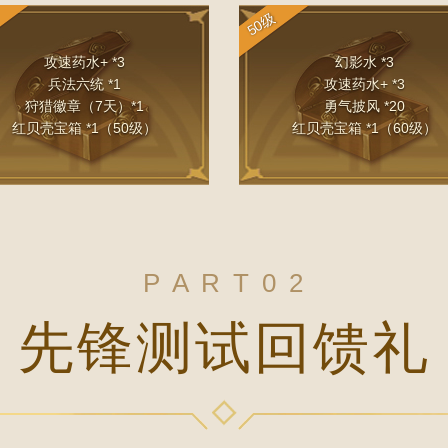
50级
攻速药水+ *3
幻影水 *3
兵法六统 *1
攻速药水+ *3
狩猎徽章（7天）*1
勇气披风 *20
红贝壳宝箱 *1（50级）
红贝壳宝箱 *1（60级）
P A R T 0 2
先锋测试回馈礼