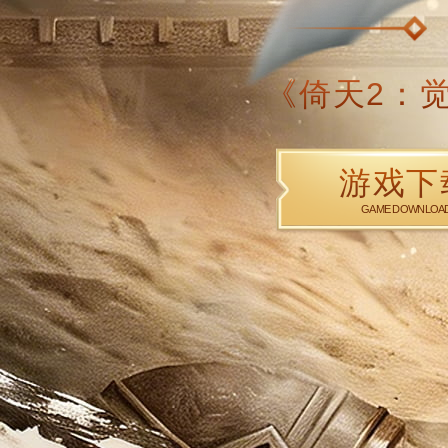
《倚天2
游
GAME D