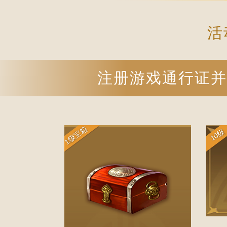
活
注册游戏通行证并
1级宝箱
10级